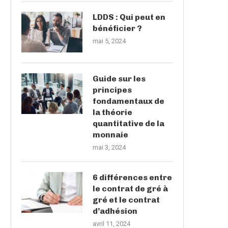
LDDS : Qui peut en
bénéficier ?
mai 5, 2024
Guide sur les
principes
fondamentaux de
la théorie
quantitative de la
monnaie
mai 3, 2024
6 différences entre
le contrat de gré à
gré et le contrat
d’adhésion
avril 11, 2024