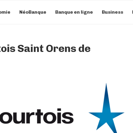
omie
NéoBanque
Banque en ligne
Business
is Saint Orens de