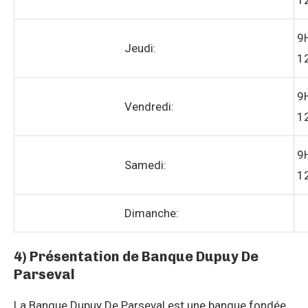
1
9
Jeudi:
1
9
Vendredi:
1
9
Samedi:
1
Dimanche:
4) Présentation de Banque Dupuy De
Parseval
La Banque Dupuy De Parseval est une banque fondée