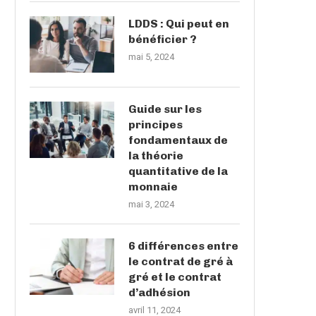
LDDS : Qui peut en
bénéficier ?
mai 5, 2024
Guide sur les
principes
fondamentaux de
la théorie
quantitative de la
monnaie
mai 3, 2024
6 différences entre
le contrat de gré à
gré et le contrat
d’adhésion
avril 11, 2024