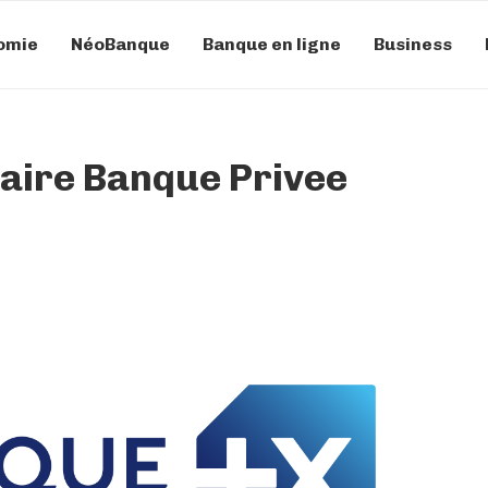
omie
NéoBanque
Banque en ligne
Business
aire Banque Privee