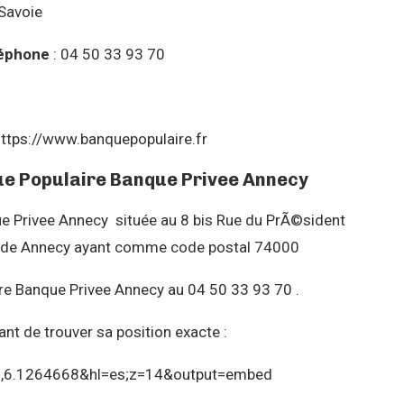
 Savoie
éphone
: 04 50 33 93 70
https://www.banquepopulaire.fr
que Populaire Banque Privee Annecy
e Privee Annecy située au 8 bis Rue du PrÃ©sident
lle de Annecy ayant comme code postal 74000
re Banque Privee Annecy au 04 50 33 93 70 .
nt de trouver sa position exacte :
2,6.1264668&hl=es;z=14&output=embed