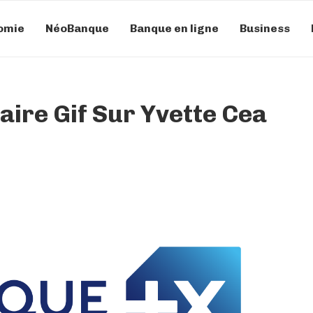
omie
NéoBanque
Banque en ligne
Business
ire Gif Sur Yvette Cea