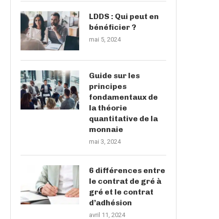
LDDS : Qui peut en
bénéficier ?
mai 5, 2024
Guide sur les
principes
fondamentaux de
la théorie
quantitative de la
monnaie
mai 3, 2024
6 différences entre
le contrat de gré à
gré et le contrat
d’adhésion
avril 11, 2024