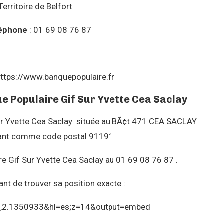
Territoire de Belfort
éphone
: 01 69 08 76 87
https://www.banquepopulaire.fr
ue Populaire Gif Sur Yvette Cea Saclay
ur Yvette Cea Saclay située au BÃ¢t 471 CEA SACLAY
 ayant comme code postal 91191
e Gif Sur Yvette Cea Saclay au 01 69 08 76 87 .
nt de trouver sa position exacte :
8,2.1350933&hl=es;z=14&output=embed