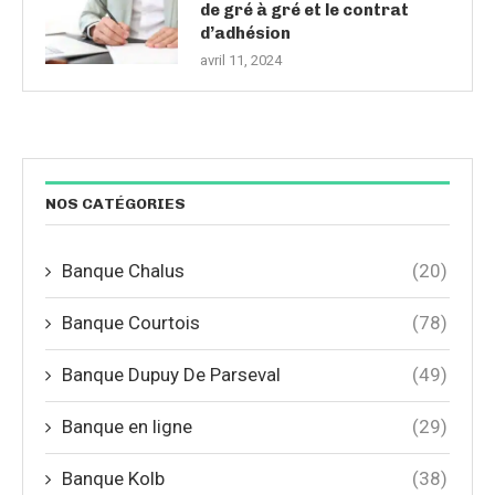
de gré à gré et le contrat
d’adhésion
avril 11, 2024
NOS CATÉGORIES
Banque Chalus
(20)
Banque Courtois
(78)
Banque Dupuy De Parseval
(49)
Banque en ligne
(29)
Banque Kolb
(38)