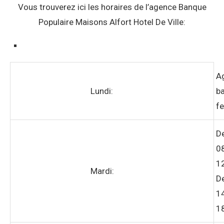
Vous trouverez ici les horaires de l’agence Banque
Populaire Maisons Alfort Hotel De Ville:
A
Lundi:
ba
f
D
0
1
Mardi:
D
1
1