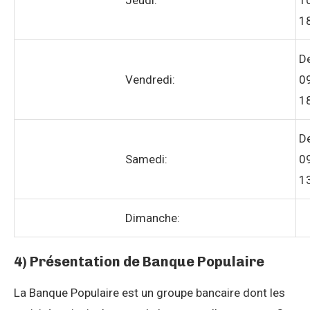
1
D
Vendredi:
0
1
D
Samedi:
0
1
Dimanche:
4) Présentation de Banque Populaire
La Banque Populaire est un groupe bancaire dont les