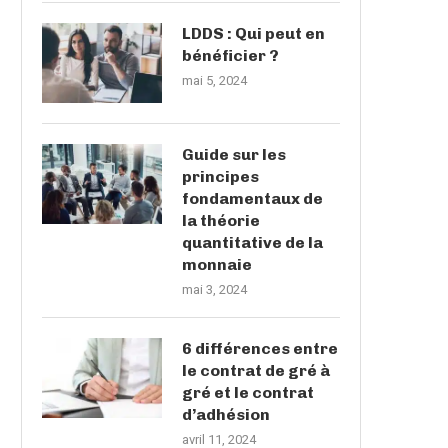
LDDS : Qui peut en
bénéficier ?
mai 5, 2024
Guide sur les
principes
fondamentaux de
la théorie
quantitative de la
monnaie
mai 3, 2024
6 différences entre
le contrat de gré à
gré et le contrat
d’adhésion
avril 11, 2024