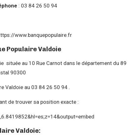
éphone
: 03 84 26 50 94
https://www.banquepopulaire.fr
ue Populaire Valdoie
ie située au 10 Rue Carnot dans le département du 89
ostal 90300
e Valdoie au 03 84 26 50 94 .
nt de trouver sa position exacte :
3,6.8419852&hl=es;z=14&output=embed
aire Valdoie: