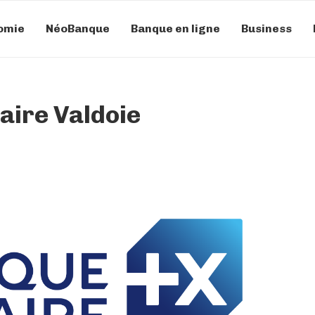
omie
NéoBanque
Banque en ligne
Business
aire Valdoie