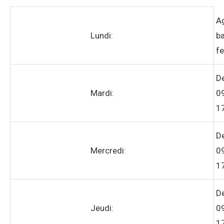
A
Lundi:
ba
f
D
Mardi:
0
1
D
Mercredi:
0
1
D
Jeudi:
0
1