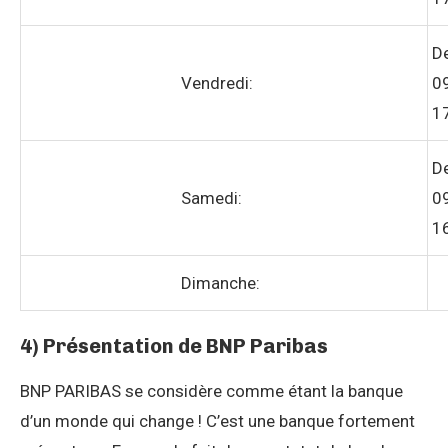
D
Vendredi:
0
1
D
Samedi:
0
1
Dimanche:
4) Présentation de BNP Paribas
BNP PARIBAS se considère comme étant la banque
d’un monde qui change ! C’est une banque fortement