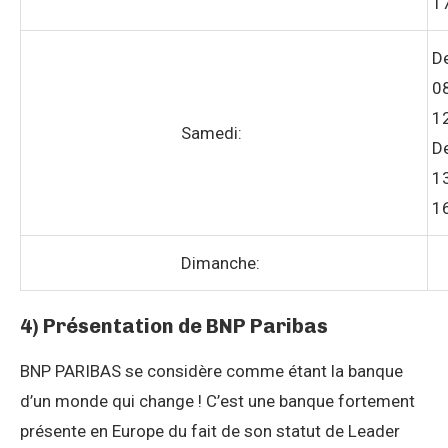
1
D
0
1
Samedi:
D
1
1
Dimanche:
4) Présentation de BNP Paribas
BNP PARIBAS se considère comme étant la banque
d’un monde qui change ! C’est une banque fortement
présente en Europe du fait de son statut de Leader