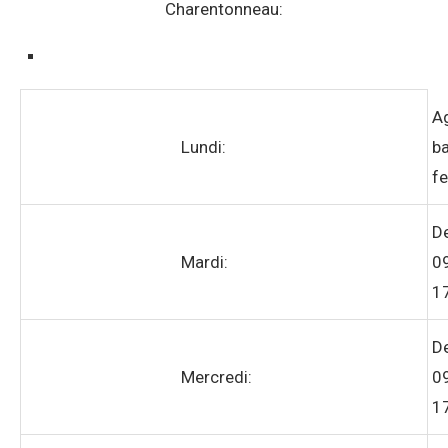
Charentonneau:
A
Lundi:
ba
f
D
Mardi:
0
1
D
Mercredi:
0
1