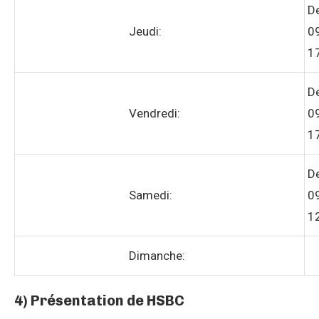
D
Jeudi:
0
1
D
Vendredi:
0
1
D
Samedi:
0
1
Dimanche:
4) Présentation de HSBC