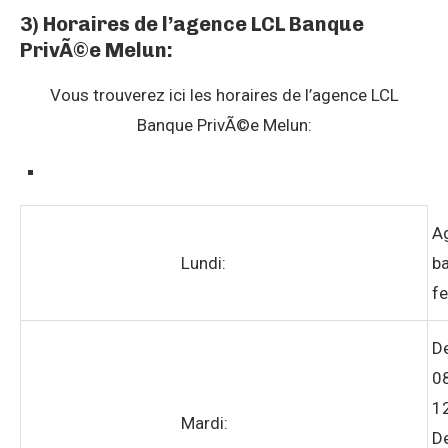
3) Horaires de l’agence LCL Banque
PrivÃ©e Melun:
Vous trouverez ici les horaires de l’agence LCL
Banque PrivÃ©e Melun:
A
Lundi:
ba
f
D
0
1
Mardi:
D