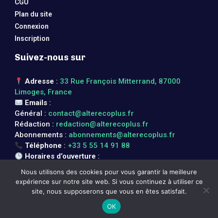
CGU
Plan du site
Connexion
Inscription
Suivez-nous sur
Adresse
:
33 Rue François Mitterrand, 87000
Limoges, France
Emails
:
Général :
contact@alterecoplus.fr
Rédaction :
redaction@alterecoplus.fr
Abonnements :
abonnements@alterecoplus.fr
Téléphone
:
+33 5 55 14 91 88
Horaires d’ouverture
:
Lundi au vendredi : 08h00 – 17h00
Nous utilisons des cookies pour vous garantir la meilleure
expérience sur notre site web. Si vous continuez à utiliser ce
site, nous supposerons que vous en êtes satisfait.
@2024 – Tous droits réservés. @
Alter Eco Plus
OK