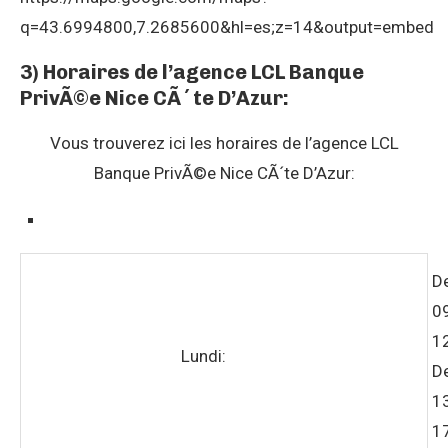
q=43.6994800,7.2685600&hl=es;z=14&output=embed
3) Horaires de l’agence LCL Banque
PrivÃ©e Nice CÃ´te D’Azur:
Vous trouverez ici les horaires de l’agence LCL
Banque PrivÃ©e Nice CÃ´te D’Azur:
D
0
1
Lundi:
D
1
1