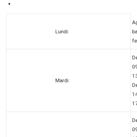
A
Lundi:
ba
f
D
0
1
Mardi:
D
1
1
D
0