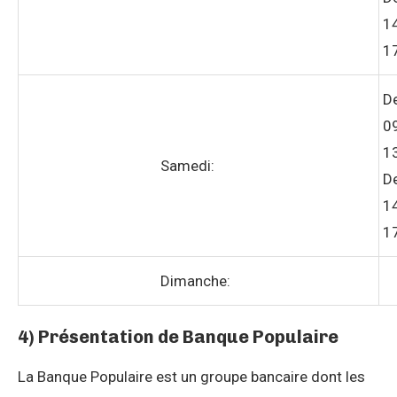
1
1
D
0
1
Samedi:
D
1
1
Dimanche:
4) Présentation de Banque Populaire
La Banque Populaire est un groupe bancaire dont les