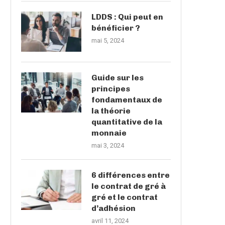
LDDS : Qui peut en
bénéficier ?
mai 5, 2024
Guide sur les
principes
fondamentaux de
la théorie
quantitative de la
monnaie
mai 3, 2024
6 différences entre
le contrat de gré à
gré et le contrat
d’adhésion
avril 11, 2024