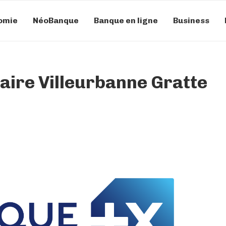
omie
NéoBanque
Banque en ligne
Business
ire Villeurbanne Gratte